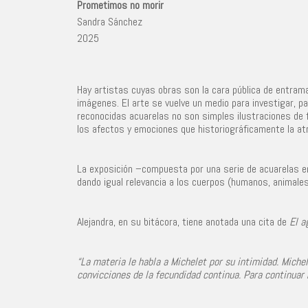
Prometimos no morir
Sandra Sánchez
2025
Hay artistas cuyas obras son la cara pública de entramad
imágenes. El arte se vuelve un medio para investigar, pa
reconocidas acuarelas no son simples ilustraciones de 
los afectos y emociones que historiográficamente la at
La exposición –compuesta por una serie de acuarelas en
dando igual relevancia a los cuerpos (humanos, animales
Alejandra, en su bitácora, tiene anotada una cita de
El a
“La materia le habla a Michelet por su intimidad. Miche
convicciones de la fecundidad continua. Para continuar h