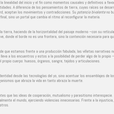
 la linealidad del inicio y el fin como momentos causales y definitivos a fa
idades. A diferencia de los pensamientos de tierra, cuyas raíces se desarro
rd, aceptan los movimientos y contradicciones. Su
potencia bivalente
no bu
inal, sino un portal que cambia el ritmo al reconfigurar la materia.
la tierra, haciendo de la horizontalidad del paisaje moderno –con su retícu
 donde el borde no es una frontera, sino la contención necesaria para que
de que estamos frente a una producción fabulada, las viñetas narrativas no
 lleva a los encuentros y estos a la posibilidad de perder algo de lo propio
 el propio cuerpo: huesos, órganos, sangre, tejidos y articulaciones.
identidad desde las tecnologías del yo, sino acentuar los ensamblajes de los
anismos que abraza la vida en tanto abraza la muerte.
antes que las ideas de cooperación, mutualismo y parasitismo interespecie.
lmente el mundo, ejerciendo violencias innecesarias. Frente a la injusticia, e
otros.