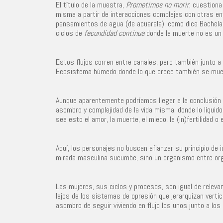
El título de la muestra,
Prometimos no morir
, cuestiona
misma a partir de interacciones complejas con otras ent
pensamientos de agua (de acuarela), como dice Bachela
ciclos de
fecundidad continua
donde la muerte no es un f
Estos flujos corren entre canales, pero también junto a 
Ecosistema húmedo donde lo que crece también se mueve,
Aunque aparentemente podríamos llegar a la conclusión 
asombro y complejidad de la vida misma, donde lo líquido
sea esto el amor, la muerte, el miedo, la (in)fertilidad o
Aquí, los personajes no buscan afianzar su principio de 
mirada masculina sucumbe, sino un organismo entre org
Las mujeres, sus ciclos y procesos, son igual de relev
lejos de los sistemas de opresión que jerarquizan vertica
asombro de seguir viviendo en flujo los unos junto a los 