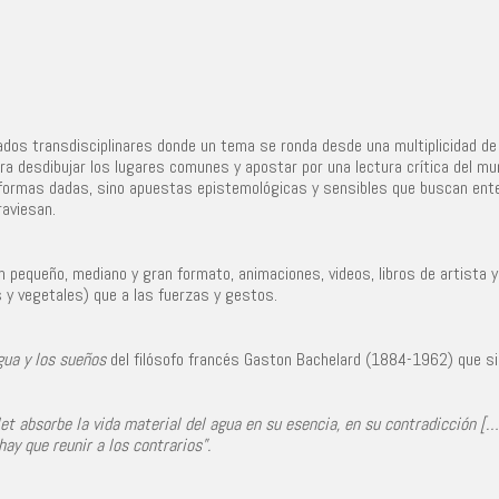
os transdisciplinares donde un tema se ronda desde una multiplicidad de sab
ra desdibujar los lugares comunes y apostar por una lectura crítica del mun
formas dadas, sino apuestas epistemológicas y sensibles que buscan entend
raviesan.
 pequeño, mediano y gran formato, animaciones, videos, libros de artista 
 y vegetales) que a las fuerzas y gestos.
gua y los sueños
del filósofo francés Gaston Bachelard (1884-1962) que si
let absorbe la vida material del agua en su esencia, en su contradicción [
ay que reunir a los contrarios”.